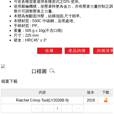
可依各種需要選擇各種形式之DIS 使用。
使用棘輪機構，使壓著時更為省力，亦有壓著力量控制之調
整片可調整壓著之力量。
本體為無斷面沖壓，結構強固,尺寸精準。
本體材質 : S50C 中碳鋼，染黑處理。
手柄材質 : PP。
重量：505 g ± 10g(不含口模)
尺寸：225 mm
硬度：HRC45° ± 3°
口模圖
檔案下載
內容
版本
下載
Ratchet Crimp Tool(LY2026B-9)
2018