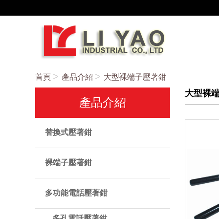
首頁
產品介紹
大型裸端子壓著鉗
大型裸
產品介紹
替換式壓著鉗
裸端子壓著鉗
多功能電話壓著鉗
多孔電話壓著鉗