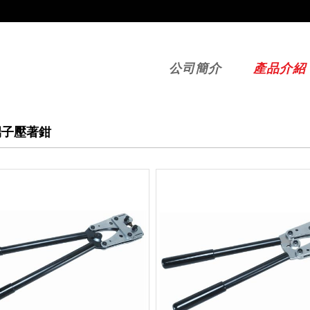
公司簡介
產品介紹
端子壓著鉗