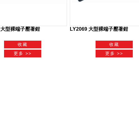
8A 大型裸端子壓著鉗
LY2069 大型裸端子壓著鉗